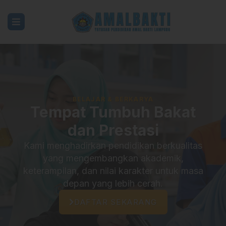
Sekolah
Amal
Bakti
BELAJAR & BERKARYA
Lampung
Tempat Tumbuh Bakat
|
dan Prestasi
Terampil,
Kami menghadirkan pendidikan berkualitas
yang mengembangkan akademik,
Siap
keterampilan, dan nilai karakter untuk masa
Kerja,
depan yang lebih cerah.
Siap
DAFTAR SEKARANG
Berkarya