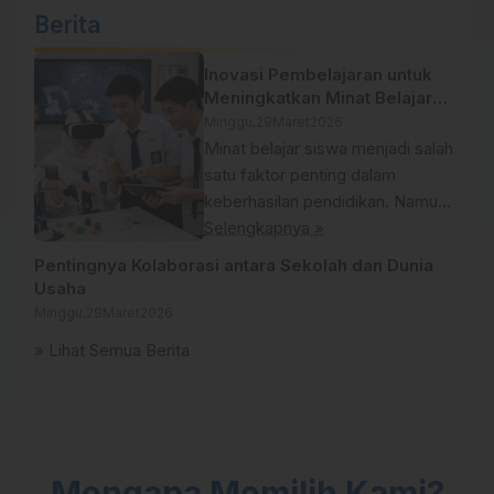
Berita
Inovasi Pembelajaran untuk
Meningkatkan Minat Belajar
Siswa
Minggu,
29
Maret
2026
Minat belajar siswa menjadi salah
satu faktor penting dalam
keberhasilan pendidikan. Namun,
metode pembelajaran yang
Selengkapnya »
monoton sering kali membuat
Pentingnya Kolaborasi antara Sekolah dan Dunia
siswa merasa bosan. Oleh karena
Usaha
itu, inovasi dalam pembelajaran
Minggu,
29
Maret
2026
menjadi sangat diperlukan.
» Lihat Semua Berita
Inovasi pembelajaran dapat
dilakukan dengan berbagai cara,
seperti penggunaan teknologi,
metode pembelajaran berbasis
proyek, atau pendekatan yang
Mengapa Memilih Kami?
lebih interaktif. Dengan metode