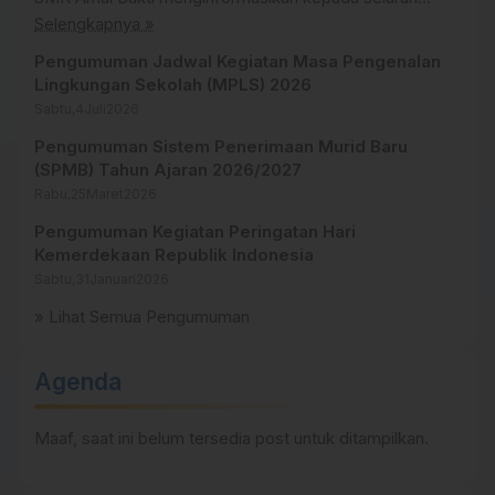
calon peserta didik yang telah melakukan pendaftaran
Selengkapnya »
bahwa akan dilaksanakan Tes Minat dan Bakat serta
Pengumuman Jadwal Kegiatan Masa Pengenalan
Wawancara Orang Tua/Wali sesuai jadwal berikut: 📅
Lingkungan Sekolah (MPLS) 2026
Jadwal Kegiatan 1. Tes Minat dan Bakat Hari/Tanggal:
Sabtu,
4
Juli
2026
Senin, 06 Juli 2026 Peserta: Seluruh […]
Pengumuman Sistem Penerimaan Murid Baru
(SPMB) Tahun Ajaran 2026/2027
Rabu,
25
Maret
2026
Pengumuman Kegiatan Peringatan Hari
Kemerdekaan Republik Indonesia
Sabtu,
31
Januari
2026
» Lihat Semua Pengumuman
Agenda
Maaf, saat ini belum tersedia post untuk ditampilkan.