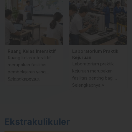
Ruang Kelas Interaktif
Laboratorium Praktik
Kejuruan
Ruang kelas interaktif
Laboratorium praktik
merupakan fasilitas
kejuruan merupakan
pembelajaran yang
fasilitas penting bagi
dirancang untuk
Selengkapnya »
siswa SMK untuk
Selengkapnya »
menciptakan suasana
mengembangkan
belajar yang modern dan
keterampilan sesuai
menyenangkan. Setiap
dengan bidang keahlian
kelas dilengkapi dengan
masing-masing.
perangkat teknologi
Ekstrakulikuler
Laboratorium ini
seperti proyektor, layar
dirancang menyerupai
presentasi, dan sistem