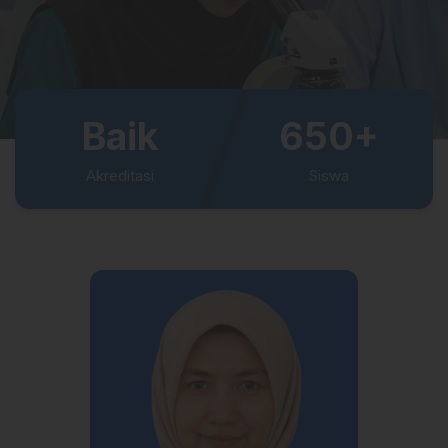
Baik
650+
Akreditasi
Siswa
60+
15+
Guru & Staf
Ekstrakurikuler
5
Jurusan