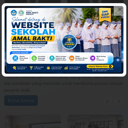
Ahmad Fatoni, S.Kom.
Ahmad Fatoni, S.Kom.
Guru Produktif TKJ
Guru Produktif TKJ
Fasilitas Sekolah
Fasilitas sekolah kami mencakup ruang kelas, laboratorium,
dan peralatan yang memadai untuk membantu proses belajar
peserta didik.
Lihat Semua