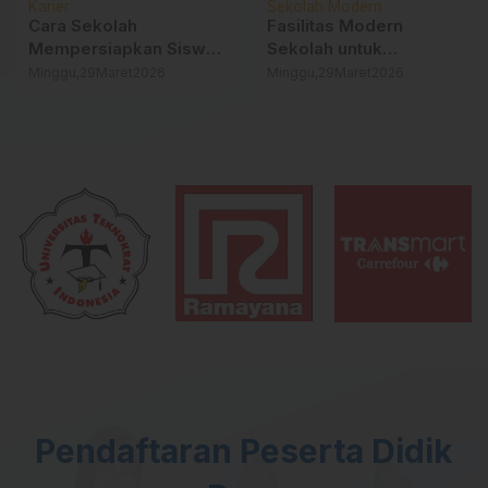
Karier
Sekolah Modern
Cara Sekolah
Fasilitas Modern
Mempersiapkan Siswa
Sekolah untuk
Menghadapi Dunia
Mendukung
Minggu,
29
Maret
2026
Minggu,
29
Maret
2026
Industri
Pembelajaran
Berkualitas
Pendaftaran Peserta Didik